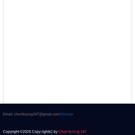
Email: chontruong247@gmail.com
Sitemap
Copyright ©2026 Copy rights
by
Chọn trường 247