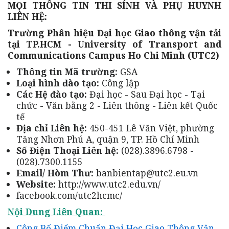
MỌI THÔNG TIN THI SÍNH VÀ PHỤ HUYNH
LIÊN HỆ:
Trường Phân hiệu Đại học Giao thông vận tải
tại TP.HCM - University of Transport and
Communications Campus Ho Chi Minh (UTC2)
Thông tin Mã trường:
GSA
Loại hình đào tạo:
Công lập
Các Hệ đào tạo:
Đại học - Sau Đại học - Tại
chức - Văn bằng 2 - Liên thông - Liên kết Quốc
tế
Địa chỉ Liên hệ:
450-451 Lê Văn Việt, phường
Tăng Nhơn Phú A, quận 9, TP. Hồ Chí Minh
Số Điện Thoại Liên hệ:
(028).3896.6798 -
(028).7300.1155
Email/ Hòm Thư:
banbientap@utc2.eu.vn
Website:
http://www.utc2.edu.vn/
facebook.com/utc2hcmc/
Nội Dung Liên Quan:
Công Bố Điểm Chuẩn Đại Học Giao Thông Vận