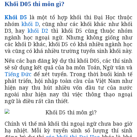
Khối D05 thi môn gì?
Khối D5
là một tổ hợp khối thi Đại Học thuộc
nhóm
khối D
, cũng như các khối khác như khối
D3, hay
khối D2
thì khối D5 cũng thuộc nhóm
ngành học ngoại ngữ. Nhưng không giống như
các khối D khác, khối D5 có khá nhiều ngành học
và cũng có khá nhiều trường tuyển sinh khối này.
Nếu các bạn đăng ký dự thi khối D05, các thí sinh
sẽ sử dụng kết quả của ba môn Toán, Ngữ văn và
Tiếng Đức
để xét tuyển. Trong thời buổi kinh tế
phát triển, hội nhập toàn cầu của Việt Nam như
hiện nay thu hút nhiều vốn đầu tư của nước
ngoài như hiện nay thì việc thông thạo ngoại
ngữ là điều rất cần thiết.
Chính vì thế mà khối thi ngoại ngữ chưa bao giờ
hạ nhiệt. Mỗi kỳ tuyển sinh số lượng thí sinh
đăng ký dự thi
các khối thi Đại Học
khác là khá