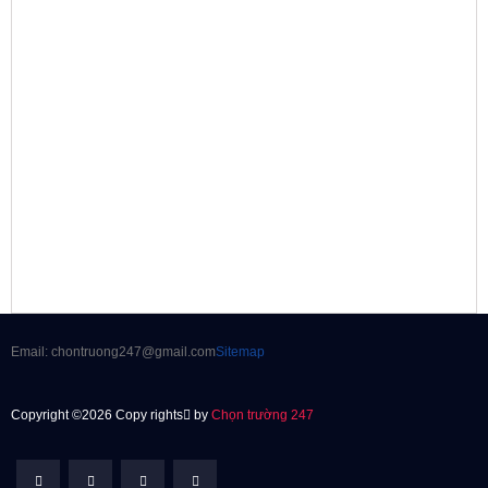
Email: chontruong247@gmail.com
Sitemap
Copyright ©2026 Copy rights
by
Chọn trường 247