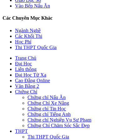
Giáo Dục Số
Vào Bếp Nấu Ăn
Các Chuyên Mục Khác
Ngành Nghề
Các Khối Thi
Học Phí
Thi THPT Quốc Gia
Trang Chủ
Đại Học
Liên thông
Đại Học Từ Xa
Cao Đẳng Online
Văn Bằng 2
Chứng Chỉ
Chứng chỉ Nấu Ăn
Chứng Chỉ Xe Nâng
Chứng chỉ Tin Học
Chứng chỉ Tiếng Anh
Chứng chỉ Nghiệp Vụ Sư Phạm
Chứng Chỉ Chăm Sóc Sắc Đẹp
THPT
Thi THPT Quốc Gia