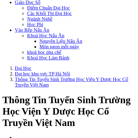
Giáo Dục Số
Điểm Chuẩn Đại Học
Các Khối Thi Đại Học
Ngành Nghề
Học Phí
Vào Bếp Nấu Ăn
Khoá Học Nấu Ăn
Nguyên Liệu Nấu Ăn
Món ngon mỗi ngày
khoá học pha chế
Khoá Học Làm Bánh
Đại Học
Đại học khu vực TP Hà Nội
Thông Tin Tuyển Sinh Trường Học Viện Y Dược Học Cổ
Truyền Việt Nam
Thông Tin Tuyển Sinh Trường
Học Viện Y Dược Học Cổ
Truyền Việt Nam