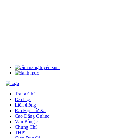
Trang Chủ
Đại Học
Liên thông
Đại Học Từ Xa
Cao Đẳng Online
Văn Bằng 2
Chứng Chỉ
THPT