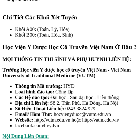
Chi Tiết Các Khối Xét Tuyển
Khối A00: (Toán, Lý, Hóa)
Khối B00: (Toán, Hóa, Sinh)
Học Viện Y Dược Học Cổ Truyền Việt Nam Ở Đâu ?
MỌI THÔNG TIN THI SÍNH VÀ PHỤ HUYNH LIÊN HỆ:
Trường Học viện Y dược học cổ truyền Việt Nam - Viet Nam
University of Traditional Medicine (VUTM)
Thông tin Mã trường:
HYD
Loại hình đào tạo:
Công lập
Các Hệ đào tạo:
Đại học - Sau đại học - Liên thông
Địa chỉ Liên hệ:
Số 2, Trần Phú, Hà Đông, Hà Nội
Số Điện Thoại Liên hệ:
0243.3824.929
Email/ Hòm Thư:
hocvienyduoc@vutm.edu.vn
Website:
http://vutm.edu.vn hoặc http://vatm.edu.vn/
facebook.com/hvydvn
Nội Dung Liên Quan: