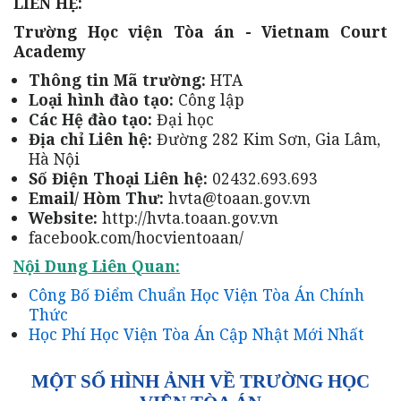
LIÊN HỆ:
Trường Học viện Tòa án - Vietnam Court
Academy
Thông tin Mã trường:
HTA
Loại hình đào tạo:
Công lập
Các Hệ đào tạo:
Đại học
Địa chỉ Liên hệ:
Đường 282 Kim Sơn, Gia Lâm,
Hà Nội
Số Điện Thoại Liên hệ:
02432.693.693
Email/ Hòm Thư:
hvta@toaan.gov.vn
Website:
http://hvta.toaan.gov.vn
facebook.com/hocvientoaan/
Nội Dung Liên Quan:
Công Bố Điểm Chuẩn Học Viện Tòa Án Chính
Thức
Học Phí Học Viện Tòa Án Cập Nhật Mới Nhất
MỘT SỐ HÌNH ẢNH VỀ TRƯỜNG HỌC