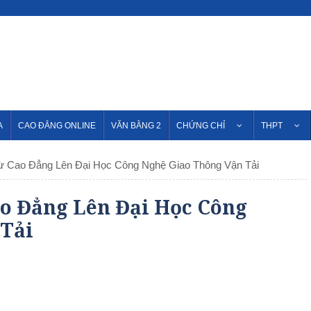
A
CAO ĐẲNG ONLINE
VĂN BẰNG 2
CHỨNG CHỈ
THPT
ừ Cao Đẳng Lên Đại Học Công Nghệ Giao Thông Vận Tải
o Đẳng Lên Đại Học Công
 Tải