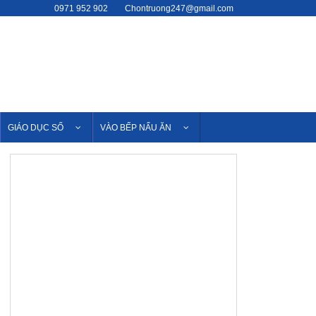
0971 952 902
Chontruong247@gmail.com
GIÁO DỤC SỐ
VÀO BẾP NẤU ĂN