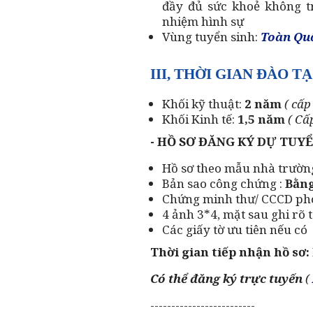
đầy đủ sức khoẻ không tr
nhiệm hình sự
Vùng tuyển sinh:
Toàn Qu
III,
THỜI GIAN ĐÀO TẠ
Khối kỹ thuật:
2 năm
( cấp
Khối Kinh tế:
1,5 năm
( Cấ
-
HỒ SƠ ĐĂNG KÝ DỰ TUYỂ
Hồ sơ theo mẫu nhà trường
Bản sao công chứng :
Bằng
Chứng minh thư/ CCCD pho
4 ảnh 3*4, mặt sau ghi rõ
Các giấy tờ ưu tiên nếu có
Thời gian tiếp nhận hồ sơ:
Có thể đăng ký trực tuyến
(
-------------------------