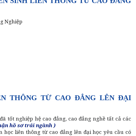
ỂN SINH LIÊN THÔNG TỪ CAO ĐẲNG
ng Nghiệp
ÊN THÔNG TỪ CAO ĐẲNG LÊN ĐẠI
đã tốt nghiệp hệ cao đẳng, cao đẳng nghề tất cả các
hận hồ sơ trái ngành )
n học liên thông từ cao đẳng lên đại học yêu cầu có