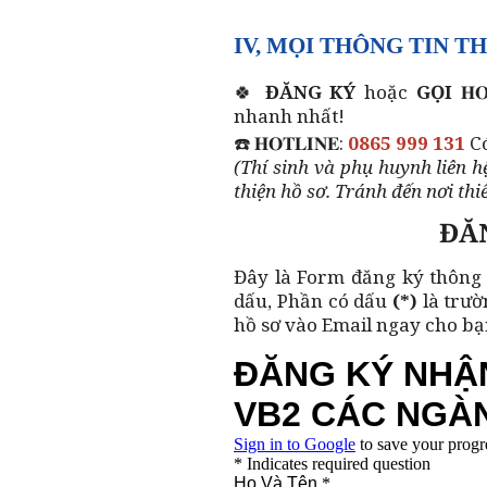
IV, MỌI THÔNG TIN TH
🍀
ĐĂNG KÝ
hoặc
GỌI
𝐇
nhanh nhất!
☎️ 𝐇𝐎𝐓𝐋𝐈𝐍𝐄:
0865 999 131
C
(Thí sinh và phụ huynh liên 
thiện hồ sơ. Tránh đến nơi thiế
ĐĂ
Đây là Form đăng ký thông 
dấu, Phần có dấu
(*)
là trườ
hồ sơ vào Email ngay cho b