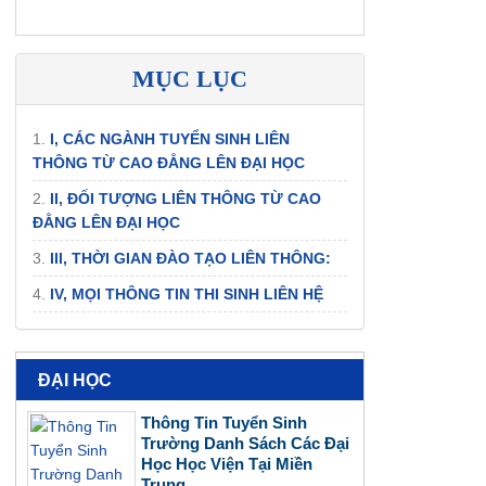
MỤC LỤC
1.
I, CÁC NGÀNH TUYỂN SINH LIÊN
THÔNG TỪ CAO ĐẲNG LÊN ĐẠI HỌC
2.
II, ĐỐI TƯỢNG LIÊN THÔNG TỪ CAO
ĐẲNG LÊN ĐẠI HỌC
3.
III, THỜI GIAN ĐÀO TẠO LIÊN THÔNG:
4.
IV, MỌI THÔNG TIN THI SINH LIÊN HỆ
ĐẠI HỌC
Thông Tin Tuyển Sinh
Trường Danh Sách Các Đại
Học Học Viện Tại Miền
Trung