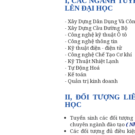
I, CÁC NGÀNH TUY
LÊN ĐẠI HỌC
- Xây Dựng Dân Dụng Và Cô
- Xây Dựng Cầu Đường Bộ
- Công nghệ kỹ thuật Ô tô
- Công nghệ thông tin
- Kỹ thuật điện - điện tử
- Công nghệ Chế Tạo Cơ khí
- Kỹ Thuật Nhiệt Lạnh
- Tự Động Hoá
- Kế toán
- Quản trị kinh doanh
II,
ĐỐI TƯỢNG LI
HỌC
Tuyển sinh các đối tượng 
chuyên ngành đào tạo
( N
Các đối tượng đủ điều kiệ