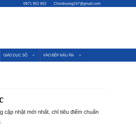
0971 952 902
Chontruong247@gmail.com
GIÁO DỤC SỐ
VÀO BẾP NẤU ĂN
c
 cập nhật mới nhất, chỉ tiêu điểm chuẩn
.