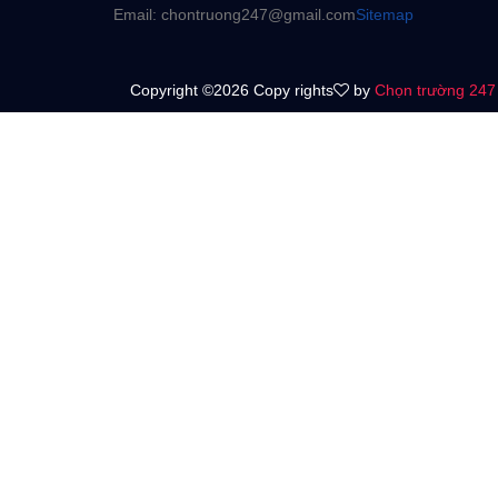
Email: chontruong247@gmail.com
Sitemap
Copyright ©2026 Copy rights
by
Chọn trường 247