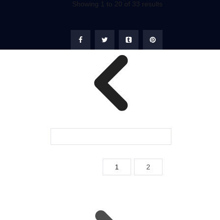
Showing
1
to
20
of
33
results
1
2