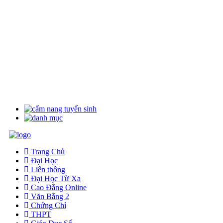
Trang Chủ
Đại Học
Liên thông
Đại Học Từ Xa
Cao Đẳng Online
Văn Bằng 2
Chứng Chỉ
THPT