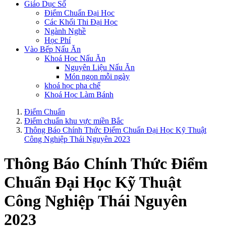
Giáo Dục Số
Điểm Chuẩn Đại Học
Các Khối Thi Đại Học
Ngành Nghề
Học Phí
Vào Bếp Nấu Ăn
Khoá Học Nấu Ăn
Nguyên Liệu Nấu Ăn
Món ngon mỗi ngày
khoá học pha chế
Khoá Học Làm Bánh
Điểm Chuẩn
Điểm chuẩn khu vực miền Bắc
Thông Báo Chính Thức Điểm Chuẩn Đại Học Kỹ Thuật
Công Nghiệp Thái Nguyên 2023
Thông Báo Chính Thức Điểm
Chuẩn Đại Học Kỹ Thuật
Công Nghiệp Thái Nguyên
2023