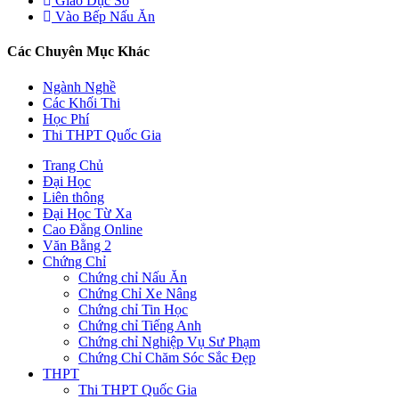
Giáo Dục Số
Vào Bếp Nấu Ăn
Các Chuyên Mục Khác
Ngành Nghề
Các Khối Thi
Học Phí
Thi THPT Quốc Gia
Trang Chủ
Đại Học
Liên thông
Đại Học Từ Xa
Cao Đẳng Online
Văn Bằng 2
Chứng Chỉ
Chứng chỉ Nấu Ăn
Chứng Chỉ Xe Nâng
Chứng chỉ Tin Học
Chứng chỉ Tiếng Anh
Chứng chỉ Nghiệp Vụ Sư Phạm
Chứng Chỉ Chăm Sóc Sắc Đẹp
THPT
Thi THPT Quốc Gia