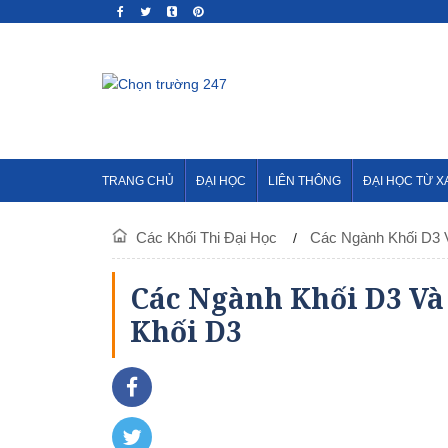
TRANG CHỦ
ĐẠI HỌC
LIÊN THÔNG
ĐẠI HỌC TỪ X
Các Khối Thi Đại Học
Các Ngành Khối D3 
Các Ngành Khối D3 Và 
Khối D3