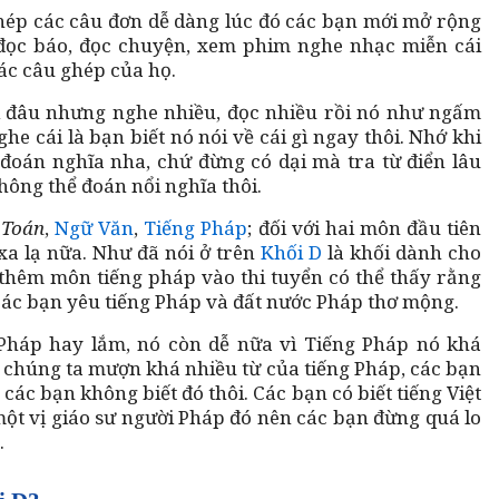
ghép các câu đơn dễ dàng lúc đó các bạn mới mở rộng
ọc báo, đọc chuyện, xem phim nghe nhạc miễn cái
ác câu ghép của họ.
ì đâu nhưng nghe nhiều, đọc nhiều rồi nó như ngấm
he cái là bạn biết nó nói về cái gì ngay thôi. Nhớ khi
 đoán nghĩa nha, chứ đừng có dại mà tra từ điển lâu
không thể đoán nổi nghĩa thôi.
 Toán
,
Ngữ Văn
,
Tiếng Pháp
; đối với hai môn đầu tiên
xa lạ nữa. Như đã nói ở trên
Khối D
là khối dành cho
thêm môn tiếng pháp vào thi tuyển có thể thấy rằng
các bạn yêu tiếng Pháp và đất nước Pháp thơ mộng.
 Pháp hay lắm, nó còn dễ nữa vì Tiếng Pháp nó khá
, chúng ta mượn khá nhiều từ của tiếng Pháp, các bạn
c bạn không biết đó thôi. Các bạn có biết tiếng Việt
 một vị giáo sư người Pháp đó nên các bạn đừng quá lo
.