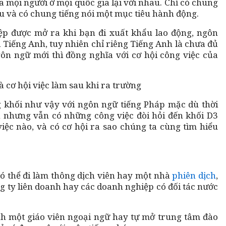
 mọi người ở mọi quốc gia lại với nhau. Chỉ có chung
u và có chung tiếng nói một mục tiêu hành động.
ệp được mở ra khi bạn đi xuất khẩu lao động, ngôn
 Tiếng Anh, tuy nhiên chỉ riêng Tiếng Anh là chưa đủ
gôn ngữ mới thì đồng nghĩa với cơ hội công việc của
 khối như vậy với ngôn ngữ tiếng Pháp mặc dù thời
n nhưng vẫn có những công việc đòi hỏi đến khối D3
iệc nào, và có cơ hội ra sao chúng ta cùng tìm hiểu
có thể đi làm thông dịch viên hay một nhà
phiên dịch
,
ng ty liên doanh hay các doanh nghiệp có đối tác nước
nh một giáo viên ngoại ngữ hay tự mở trung tâm đào