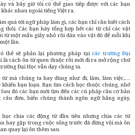
 và bây giờ tôi có thể giao tiếp được với các bạn
khác nhau ngoài tiếng Việt ra.
m quá tới ngữ pháp làm gì, các bạn chỉ cần biết cách
g thôi. Các bạn hãy tổng hợp hết các từ chỉ các vật
i từ một mẩu giấy nhỏ rồi dán vào vật đó để mỗi khi
 một lần.
ó thể sẽ phản lại phương pháp tại
các trường Đại
 là cách ôn từ quen thuộc rồi mới đi ra mở rộng chứ
trường Đại Học vẫn dạy chúng ta.
từ mà chúng ta hay dùng như: đi, làm, làm việc,….
ẽ khiến bạn loạn. Bạn tìm cách học thuộc chúng, nhớ
 Sau đó các bạn mới tìm đến các cú pháp câu cơ bản
g câu đơn, biến chúng thành ngôn ngữ hằng ngày,
học chia các động từ đầu tiên nhưng chia các từ
ạn hay gặp trong cuộc sống trước đã đừng vội mà ôn
gian quay lại ôn thêm sau.