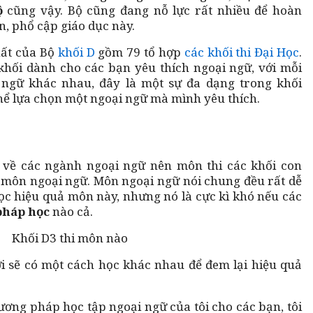
Bộ
cũng vậy. Bộ cũng đang nỗ lực rất nhiều để hoàn
n, phổ cập giáo dục này.
hất của Bộ
khối D
gồm 79 tổ hợp
các khối thi Đại Học
.
hối dành cho các bạn yêu thích ngoại ngữ, với mỗi
ngữ khác nhau, đây là một sự đa dạng trong khối
hể lựa chọn một ngoại ngữ mà mình yêu thích.
 về các ngành ngoại ngữ nên môn thi các khối con
i môn ngoại ngữ. Môn ngoại ngữ nói chung đều rất dễ
ọc hiệu quả môn này, nhưng nó là cực kì khó nếu các
pháp học
nào cả.
 sẽ có một cách học khác nhau để đem lại hiệu quả
hương pháp học tập ngoại ngữ của tôi cho các bạn, tôi