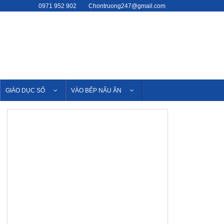
0971 952 902
Chontruong247@gmail.com
GIÁO DỤC SỐ
VÀO BẾP NẤU ĂN