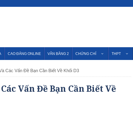
A
CAO ĐẲNG ONLINE
VĂN BẰNG 2
CHỨNG CHỈ
THPT
Và Các Vấn Đề Bạn Cần Biết Về Khối D3
Các Vấn Đề Bạn Cần Biết Về