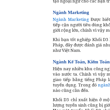
tạo ngoại ngữ cho các bạn t
Ngành Marketing
Ngành Marketing
Được biết
tiếp cận người tiêu dùng kh
giới rộng lớn, chính vì vậy 
Khi bạn tốt nghiệp Khối D3 
Pháp, đây được đánh giá nh
như Việt Nam.
Ngành Kế Toán, Kiểm Toán
Hiện nay nhiều khu công ng
vào nước ta. Chính vì vậy 
giao tiếp bằng tiếng Pháp l
tuyển dụng. Trong đó
ngành
nào cũng cần đến.
Khối D3 chỉ xuất hiện ở mộ
lượng tuyển sinh cũng bị gi