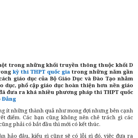
một trong những khối truyền thông thuộc khối D
trong
kỳ thi THPT quốc gia
trong những năm gần
 cách giáo dục của Bộ Giáo Dục và Đào Tạo nhằm
o dục, phổ cập giáo dục hoàn thiện hơn nền giáo
ộ đã đưa ra khá nhiều phương pháp thi THPT quốc
o Đẳng
ông ít những thành quả như mong đợi nhưng bên cạnh
ết điểm. Các bạn cũng không nên chê trách gì các
cũng phải có bắt đầu thì mới có kết thúc.
n hảo đâu, kiểu gì cũng sẽ có lỗi gì đó, việc đưa ra